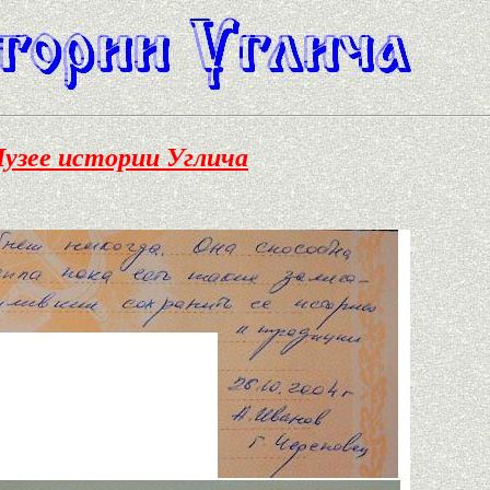
узее истории Углича